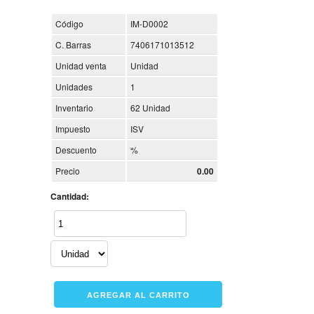
Código
IM-D0002
C. Barras
7406171013512
Unidad venta
Unidad
Unidades
1
Inventario
62 Unidad
Impuesto
ISV
Descuento
%
Precio
0.00
Cantidad: