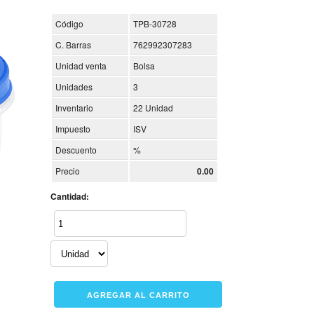
Código
TPB-30728
C. Barras
762992307283
Unidad venta
Bolsa
Unidades
3
Inventario
22 Unidad
Impuesto
ISV
Descuento
%
Precio
0.00
Cantidad: