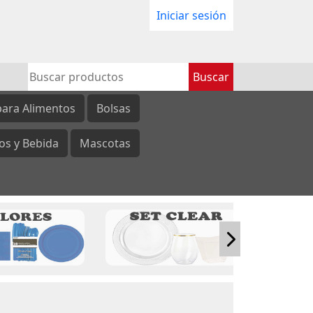
Iniciar sesión
para Alimentos
Bolsas
os y Bebida
Mascotas