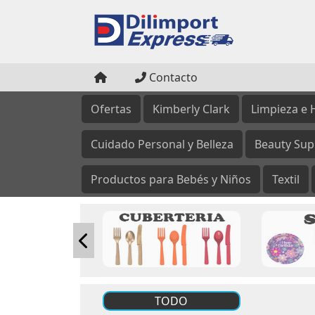
Contacto
Ofertas
Kimberly Clark
Limpieza e 
Cuidado Personal y Belleza
Beauty Sup
Productos para Bebés y Niños
Textil
TODO