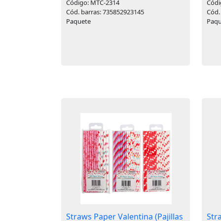
Código: MTC-2314
Códi
Cód. barras: 735852923145
Cód.
Paquete
Paqu
Straws Paper Valentina (Pajillas
Str