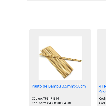
Palito de Bambu 3.5mmx50cm
4 H
Stra
Código: TPS-JR1316
Códi
Cód. barras: 4308010804318
Cód.