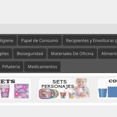
Higiene
Papel de Consumo
Recipientes y Envolturas 
plies
Bioseguridad
Materiales De Oficina
Aliment
Piñateria
Medicamentos