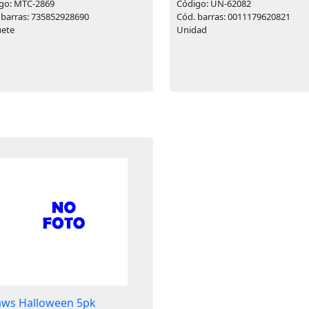
go: MTC-2869
Código: UN-62082
 barras: 735852928690
Cód. barras: 0011179620821
ete
Unidad
aws Halloween 5pk