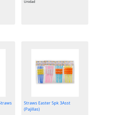
Unidad
Straws
Straws Easter 5pk 3Asst
(Pajillas)