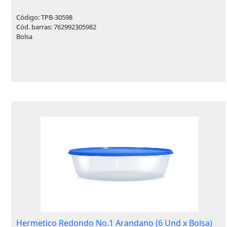
Código: TPB-30598
Cód. barras: 762992305982
Bolsa
Hermetico Redondo No.1 Arandano (6 Und x Bolsa)