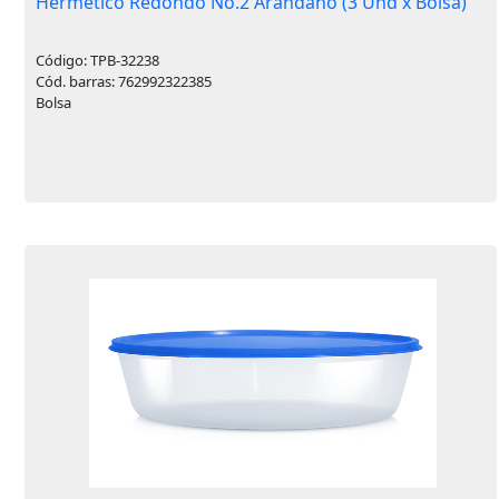
Hermetico Redondo No.2 Arandano (3 Und x Bolsa)
Código: TPB-32238
Cód. barras: 762992322385
Bolsa