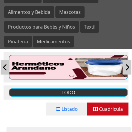
Alimentos y Bebida
Mascotas
Productos para Bebés y Niños
Textil
Piñateria
Medicamentos
TODO
Listado
Cuadricula