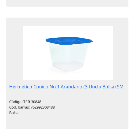
Hermetico Conico No.1 Arandano (3 Und x Bolsa) SM
Código: TPB-30848
Cód. barras: 762992308488
Bolsa